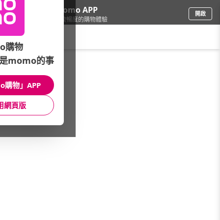
下載momo APP
開啟
給你3倍流暢度的購物體驗
請輸入搜尋關鍵字
o購物
是momo的事
品牌旗艦
/
MSI 微星
/
電競筆記型電腦
/
Stealth
o購物」APP
館長推薦
月銷量
新上市
價格
評價
用網頁版
很抱歉，沒有篩選到符合條件的商品
您可以調整篩選條件試試看