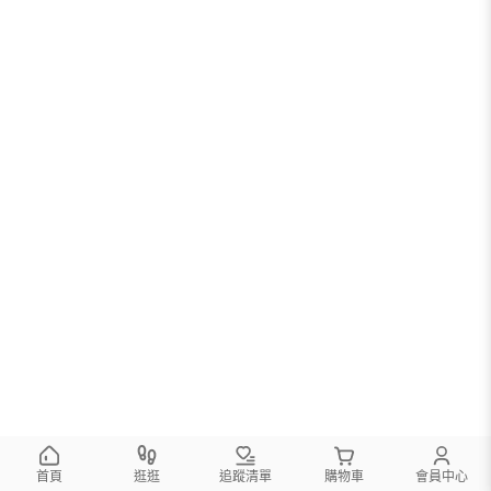
首頁
逛逛
追蹤清單
購物車
會員中心