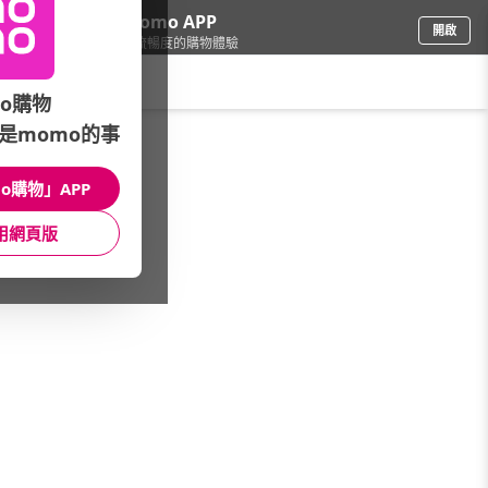
下載momo APP
開啟
給你3倍流暢度的購物體驗
請輸入搜尋關鍵字
o購物
是momo的事
品牌旗艦
/
MSI 微星
/
商務筆記型電腦
o購物」APP
館長推薦
月銷量
新上市
價格
評價
用網頁版
很抱歉，沒有篩選到符合條件的商品
您可以調整篩選條件試試看