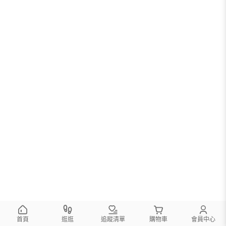
首頁
逛逛
追蹤清單
購物車
會員中心