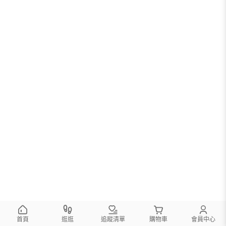
首頁
逛逛
追蹤清單
購物車
會員中心