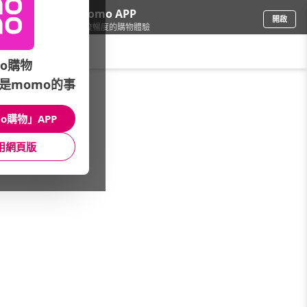
下載momo APP
開啟
給你3倍流暢度的購物體驗
請輸入搜尋關鍵字
o購物
是momo的事
品牌旗艦
/
勳風
/
最新活動
/
MOMO獨家特談商品
o購物」APP
館長推薦
月銷量
新上市
價格
評價
用網頁版
很抱歉，沒有篩選到符合條件的商品
您可以調整篩選條件試試看