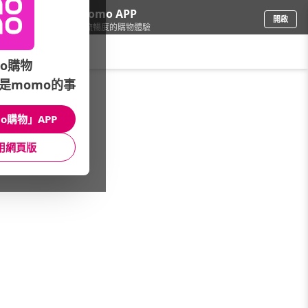
下載momo APP
開啟
給你3倍流暢度的購物體驗
請輸入搜尋關鍵字
o購物
是momo的事
品牌旗艦
/
ALUXE亞立詩鑽石
/
館長推薦
/
珍愛系列
o購物」APP
館長推薦
月銷量
新上市
價格
評價
用網頁版
很抱歉，沒有篩選到符合條件的商品
您可以調整篩選條件試試看