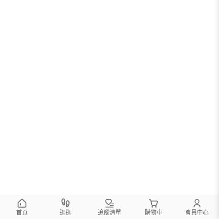
首頁
逛逛
追蹤清單
購物車
會員中心