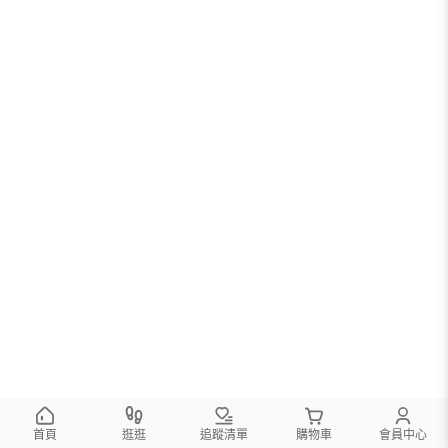
首頁
逛逛
追蹤清單
購物車
會員中心