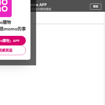
下載momo APP
開啟
給你3倍流暢度的購物體驗
請輸入搜尋關鍵字
o購物
是momo的事
品牌旗艦
/
TECO東元
/
空調
/
分離-變頻
o購物」APP
館長推薦
月銷量
新上市
價格
評價
用網頁版
很抱歉，沒有篩選到符合條件的商品
您可以調整篩選條件試試看