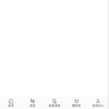
首頁
逛逛
追蹤清單
購物車
會員中心