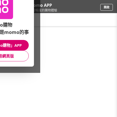
下載momo APP
開啟
給你3倍流暢度的購物體驗
請輸入搜尋關鍵字
o購物
是momo的事
品牌旗艦
/
TECO東元
/
冰箱
/
冷凍櫃
o購物」APP
館長推薦
月銷量
新上市
價格
評價
用網頁版
很抱歉，沒有篩選到符合條件的商品
您可以調整篩選條件試試看