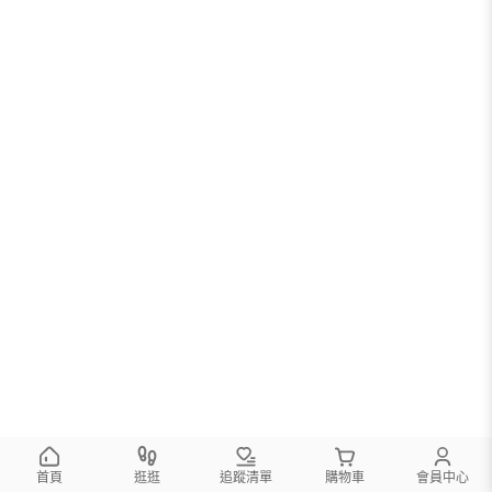
首頁
逛逛
追蹤清單
購物車
會員中心