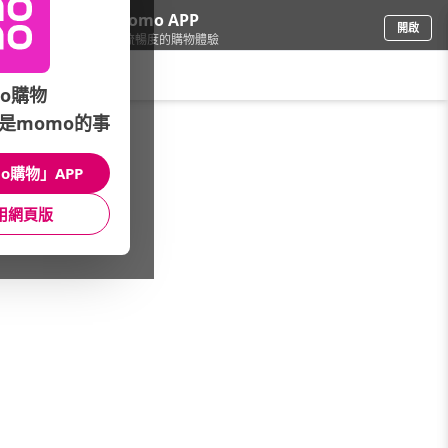
下載momo APP
開啟
給你3倍流暢度的購物體驗
請輸入搜尋關鍵字
o購物
是momo的事
品牌旗艦
/
Samsung 三星
/
記憶卡
/
音速小子記憶卡系列
o購物」APP
館長推薦
月銷量
新上市
價格
評價
用網頁版
很抱歉，沒有篩選到符合條件的商品
您可以調整篩選條件試試看