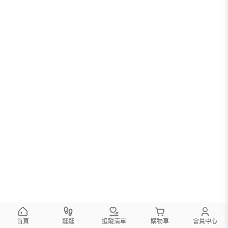
首頁
逛逛
追蹤清單
購物車
會員中心