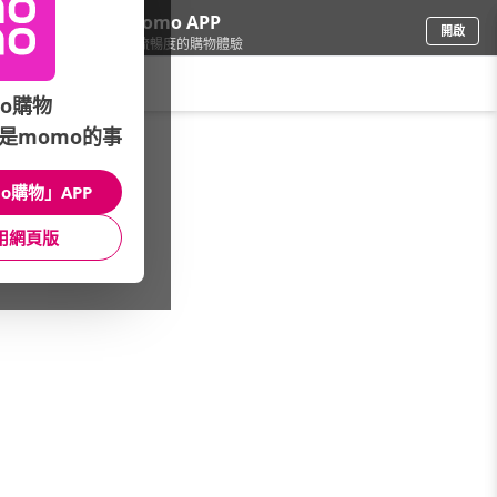
下載momo APP
開啟
給你3倍流暢度的購物體驗
請輸入搜尋關鍵字
o購物
品牌旗艦
/
Bonnie House植享家
/
館長推薦
/
是momo的事
獨家特談★頂級精油賞↘3折up
o購物」APP
館長推薦
月銷量
新上市
價格
評價
用網頁版
很抱歉，沒有篩選到符合條件的商品
您可以調整篩選條件試試看