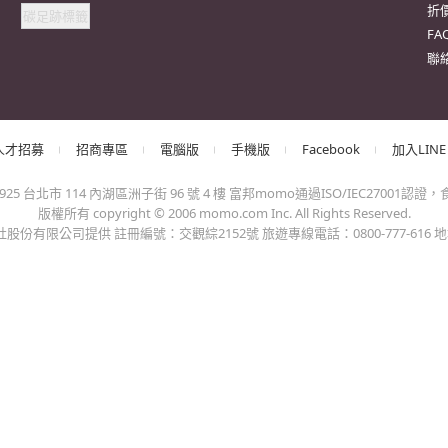
出錯、或變更付款方式，更不會要您前往ATM進行任何操作！不應在
會員權益
系列網站
客
客戶隱私權政策
momoFB粉絲團
訂
客戶權利義務
momo好物交流社團
取
網路安全標章
momo官方IG
更
包裝減量標章
momo富立保險
追
防詐騙宣導
快
碳足跡標籤
折
F
聯
人才招募
招商專區
電腦版
手機版
Facebook
加入LINE