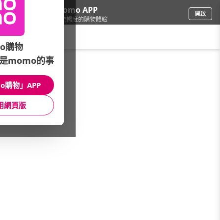
下載momo APP
開啟
給你3倍流暢度的購物體驗
請輸入搜尋關鍵字
o購物
是momo的事
品牌旗艦
/
MUJI無印良品
/
文具
/
聚丙烯檔案盒
o購物」APP
館長推薦
月銷量
新上市
價格
評價
用網頁版
很抱歉，沒有篩選到符合條件的商品
您可以調整篩選條件試試看