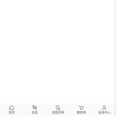
首頁
逛逛
追蹤清單
購物車
會員中心