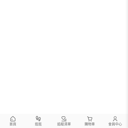
首頁
逛逛
追蹤清單
購物車
會員中心