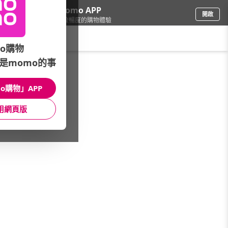
下載momo APP
開啟
給你3倍流暢度的購物體驗
請輸入搜尋關鍵字
o購物
是momo的事
品牌旗艦
/
Samsonite
/
Samsonite 包款
/
後背包
o購物」APP
館長推薦
月銷量
新上市
價格
評價
用網頁版
很抱歉，沒有篩選到符合條件的商品
您可以調整篩選條件試試看