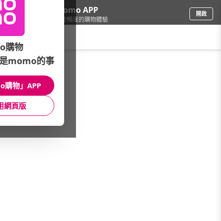
下載momo APP
開啟
給你3倍流暢度的購物體驗
請輸入搜尋關鍵字
o購物
是momo的事
品牌旗艦
/
Samsonite
/
箱|款式
/
全系列
o購物」APP
館長推薦
月銷量
新上市
價格
評價
用網頁版
很抱歉，沒有篩選到符合條件的商品
您可以調整篩選條件試試看