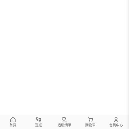
首頁
逛逛
追蹤清單
購物車
會員中心