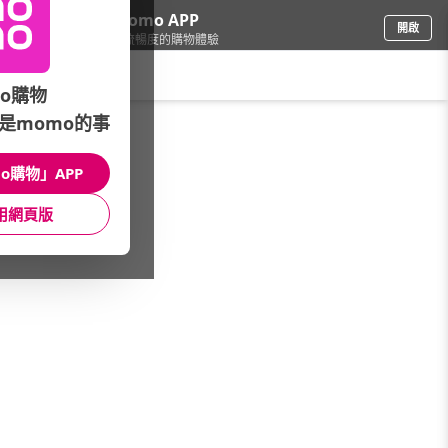
下載momo APP
開啟
給你3倍流暢度的購物體驗
請輸入搜尋關鍵字
o購物
是momo的事
品牌旗艦
/
SHISEIDO 資生堂國際櫃
/
館長推薦
/
資生堂》本月最優惠
o購物」APP
館長推薦
月銷量
新上市
價格
評價
用網頁版
很抱歉，沒有篩選到符合條件的商品
您可以調整篩選條件試試看