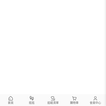
首頁
逛逛
追蹤清單
購物車
會員中心