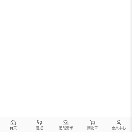
首頁
逛逛
追蹤清單
購物車
會員中心