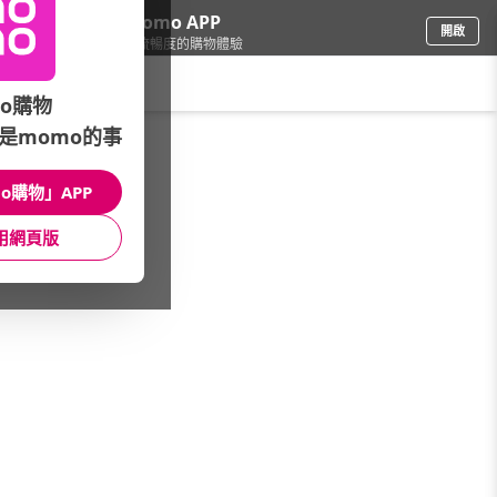
下載momo APP
開啟
給你3倍流暢度的購物體驗
請輸入搜尋關鍵字
o購物
是momo的事
品牌旗艦
/
New Balance
/
館長推薦
/
IU同款專區
o購物」APP
館長推薦
月銷量
新上市
價格
評價
用網頁版
很抱歉，沒有篩選到符合條件的商品
您可以調整篩選條件試試看