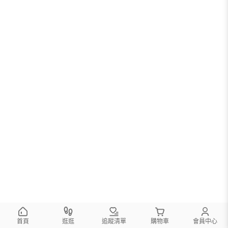
首頁
逛逛
追蹤清單
購物車
會員中心