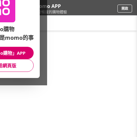
下載momo APP
開啟
給你3倍流暢度的購物體驗
請輸入搜尋關鍵字
o購物
是momo的事
品牌旗艦
/
LG樂金
/
Gram超輕薄長效筆電
/
17吋
o購物」APP
館長推薦
月銷量
新上市
價格
評價
用網頁版
很抱歉，沒有篩選到符合條件的商品
您可以調整篩選條件試試看