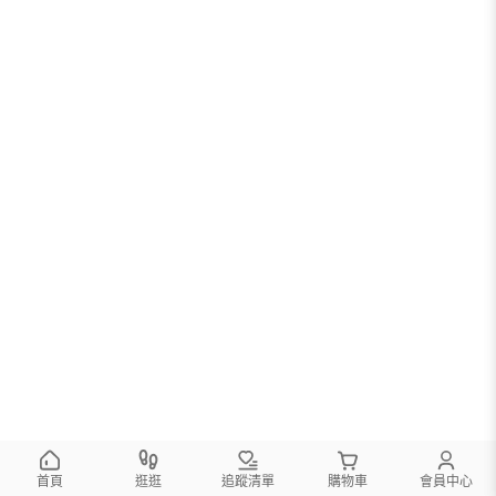
首頁
逛逛
追蹤清單
購物車
會員中心