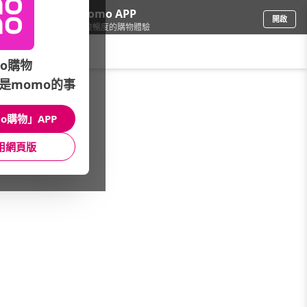
下載momo APP
開啟
給你3倍流暢度的購物體驗
請輸入搜尋關鍵字
o購物
是momo的事
品牌旗艦
/
富邦悍將
/
主題商品
/
丹寧系列商品
o購物」APP
館長推薦
月銷量
新上市
價格
評價
用網頁版
很抱歉，沒有篩選到符合條件的商品
您可以調整篩選條件試試看