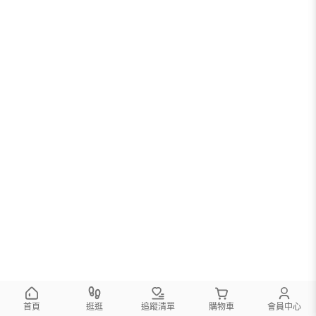
首頁
逛逛
追蹤清單
購物車
會員中心