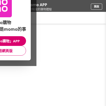
下載momo APP
開啟
給你3倍流暢度的購物體驗
請輸入搜尋關鍵字
o購物
是momo的事
品牌旗艦
/
MERIDA美利達
/
人身部品
/
安全帽
o購物」APP
館長推薦
月銷量
新上市
價格
評價
用網頁版
很抱歉，沒有篩選到符合條件的商品
您可以調整篩選條件試試看