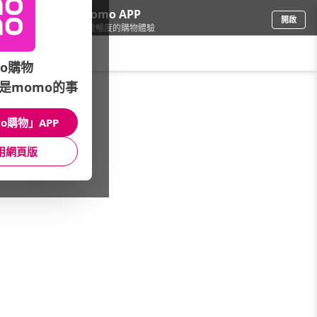
下載momo APP
開啟
給你3倍流暢度的購物體驗
請輸入搜尋關鍵字
o購物
是momo的事
品牌旗艦
/
MERIDA美利達
/
車款
/
平把公路車
o購物」APP
館長推薦
月銷量
新上市
價格
評價
用網頁版
很抱歉，沒有篩選到符合條件的商品
您可以調整篩選條件試試看