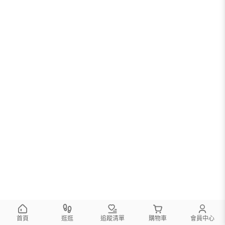
首頁
逛逛
追蹤清單
購物車
會員中心