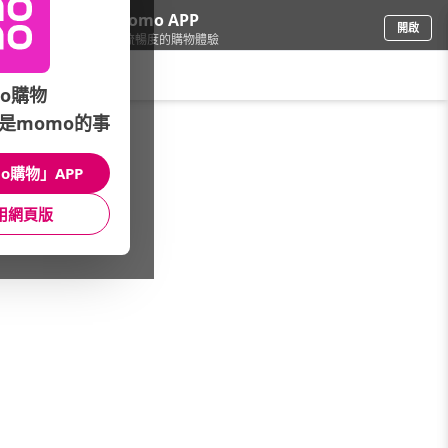
下載momo APP
開啟
給你3倍流暢度的購物體驗
請輸入搜尋關鍵字
o購物
是momo的事
品牌旗艦
/
Lenovo聯想
/
處理器分類
/
Intel Core i5
o購物」APP
館長推薦
月銷量
新上市
價格
評價
用網頁版
很抱歉，沒有篩選到符合條件的商品
您可以調整篩選條件試試看