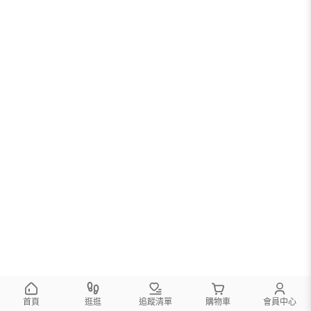
首頁
逛逛
追蹤清單
購物車
會員中心