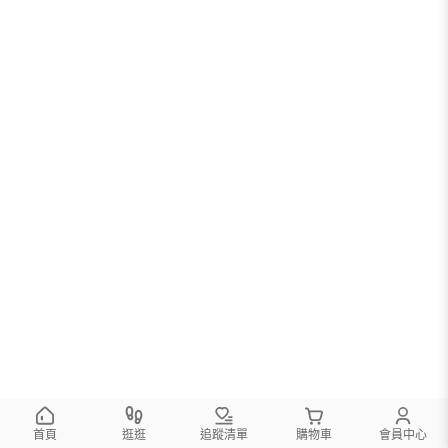
首頁
逛逛
追蹤清單
購物車
會員中心