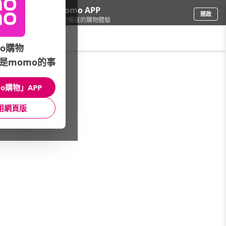
下載momo APP
開啟
給你3倍流暢度的購物體驗
請輸入搜尋關鍵字
o購物
是momo的事
品牌旗艦
/
Lenovo聯想
/
飆速 電競神隊友
/
LOQ/ LOQ E
o購物」APP
館長推薦
月銷量
新上市
價格
評價
用網頁版
很抱歉，沒有篩選到符合條件的商品
您可以調整篩選條件試試看