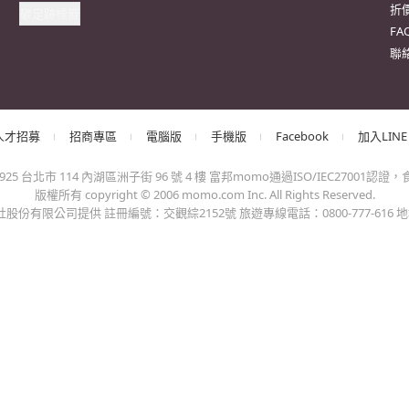
出錯、或變更付款方式，更不會要您前往ATM進行任何操作！不應在
會員權益
系列網站
客
客戶隱私權政策
momoFB粉絲團
訂
客戶權利義務
momo好物交流社團
取
網路安全標章
momo官方IG
更
包裝減量標章
momo富立保險
追
防詐騙宣導
快
碳足跡標籤
折
F
聯
人才招募
招商專區
電腦版
手機版
Facebook
加入LINE