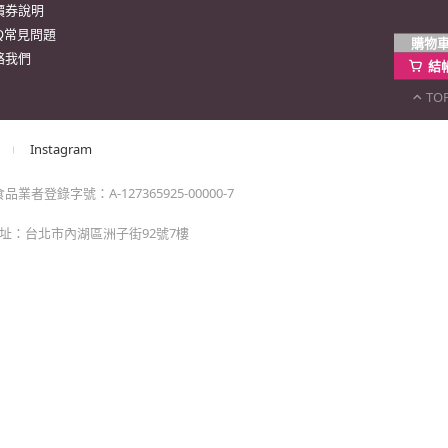
購物
momo以外的任何地方輸入momo帳密(例如非政府官
結
TO
戶服務
行動購物APP
單/配送進度查詢
消訂單/退貨
改配送地址
蹤清單
速到貨服務
價券說明
AQ常見問題
絡我們
Instagram