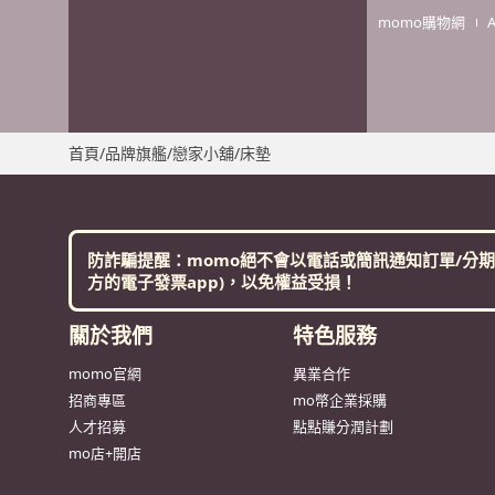
momo購物網
首頁
/
品牌旗艦
/
戀家小舖
/
床墊
很