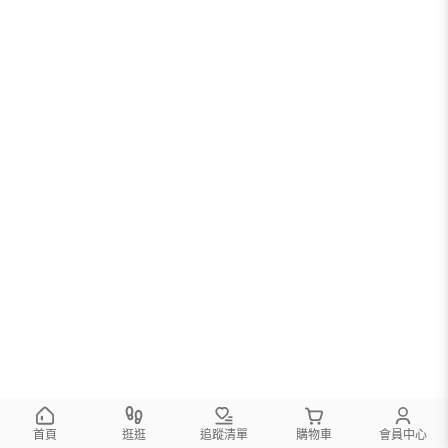
首頁
逛逛
追蹤清單
購物車
會員中心