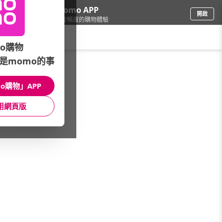
下載momo APP
開啟
給你3倍流暢度的購物體驗
請輸入搜尋關鍵字
o購物
是momo的事
品牌旗艦
/
NVIDIA
/
GeForce RTX 40系列筆電
/
RTX 4080
o購物」APP
館長推薦
月銷量
新上市
價格
評價
用網頁版
很抱歉，沒有篩選到符合條件的商品
您可以調整篩選條件試試看