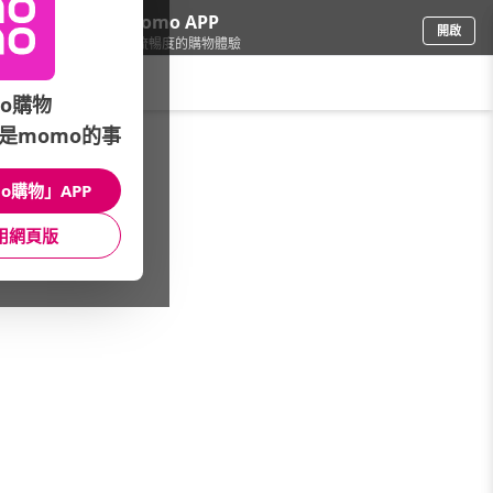
下載momo APP
開啟
給你3倍流暢度的購物體驗
請輸入搜尋關鍵字
o購物
是momo的事
品牌旗艦
/
NVIDIA
/
本月主打
/
SFF-Ready極致玩家推薦
o購物」APP
館長推薦
月銷量
新上市
價格
評價
用網頁版
很抱歉，沒有篩選到符合條件的商品
您可以調整篩選條件試試看