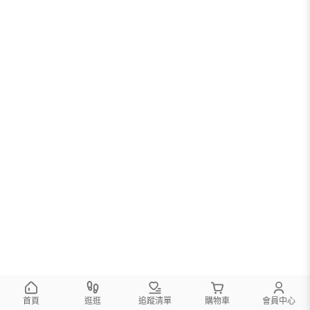
首頁
逛逛
追蹤清單
購物車
會員中心