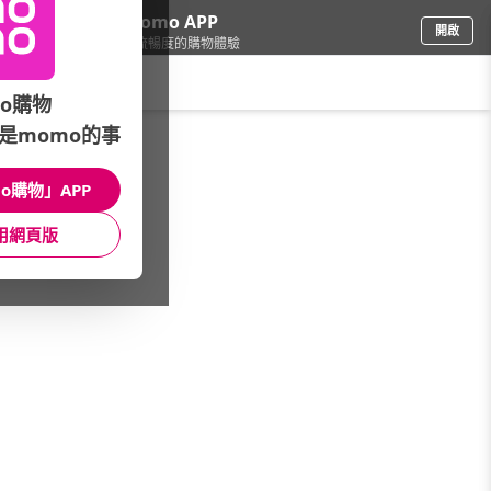
下載momo APP
開啟
給你3倍流暢度的購物體驗
請輸入搜尋關鍵字
o購物
是momo的事
品牌旗艦
/
uniarts
/
由你風格
/
職場精選
o購物」APP
館長推薦
月銷量
新上市
價格
評價
用網頁版
很抱歉，沒有篩選到符合條件的商品
您可以調整篩選條件試試看