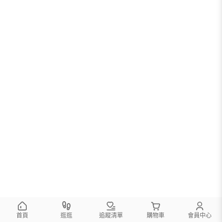
首頁
逛逛
追蹤清單
購物車
會員中心