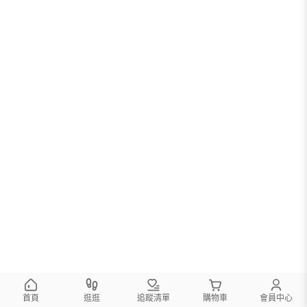
首頁
逛逛
追蹤清單
購物車
會員中心