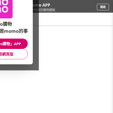
下載momo APP
開啟
給你3倍流暢度的購物體驗
請輸入搜尋關鍵字
o購物
是momo的事
品牌旗艦
/
LANCOME蘭蔻
/
專業彩妝
/
底妝
o購物」APP
館長推薦
月銷量
新上市
價格
評價
用網頁版
很抱歉，沒有篩選到符合條件的商品
您可以調整篩選條件試試看