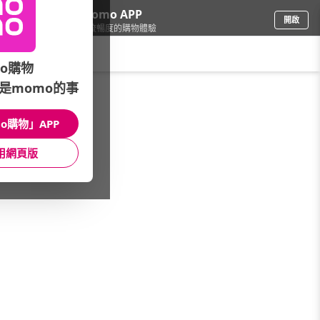
下載momo APP
開啟
給你3倍流暢度的購物體驗
請輸入搜尋關鍵字
o購物
是momo的事
品牌旗艦
/
only
/
生活家電
/
清淨機
o購物」APP
館長推薦
月銷量
新上市
價格
評價
用網頁版
很抱歉，沒有篩選到符合條件的商品
您可以調整篩選條件試試看