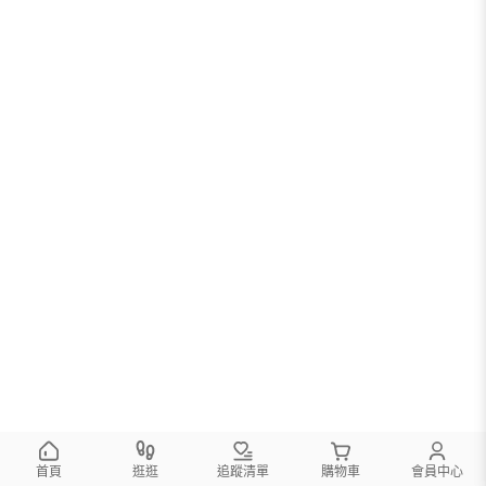
首頁
逛逛
追蹤清單
購物車
會員中心