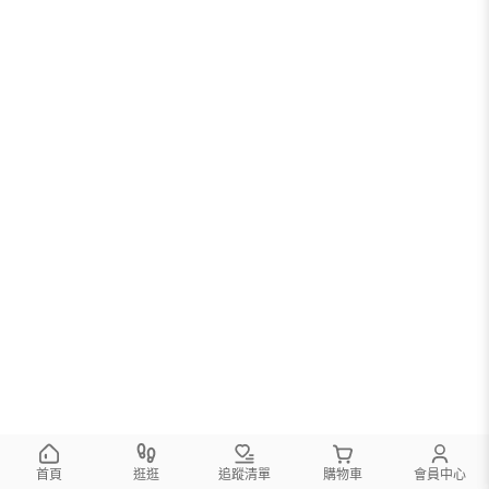
首頁
逛逛
追蹤清單
購物車
會員中心