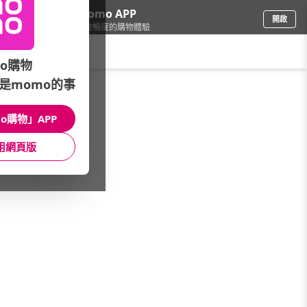
下載momo APP
開啟
給你3倍流暢度的購物體驗
請輸入搜尋關鍵字
o購物
品牌旗艦
/
PHILIPS 飛利浦 美容健康家電
/
館長推薦
/
是momo的事
限時買刷頭★送牙刷
o購物」APP
館長推薦
月銷量
新上市
價格
評價
用網頁版
很抱歉，沒有篩選到符合條件的商品
您可以調整篩選條件試試看