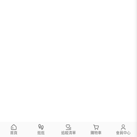
首頁
逛逛
追蹤清單
購物車
會員中心