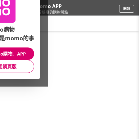
下載momo APP
開啟
給你3倍流暢度的購物體驗
請輸入搜尋關鍵字
o購物
是momo的事
品牌旗艦
/
LooCa
/
乳膠床墊
/
雙人5尺
o購物」APP
館長推薦
月銷量
新上市
價格
評價
用網頁版
很抱歉，沒有篩選到符合條件的商品
您可以調整篩選條件試試看