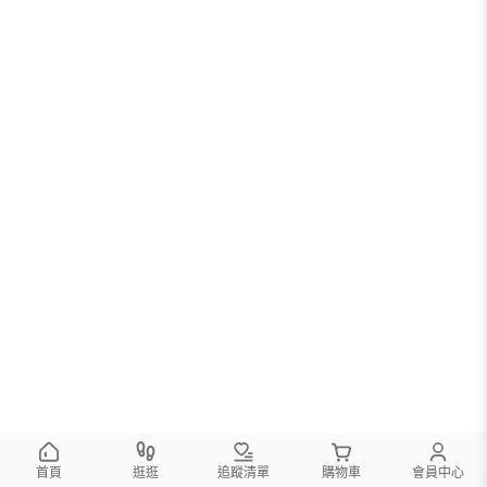
首頁
逛逛
追蹤清單
購物車
會員中心