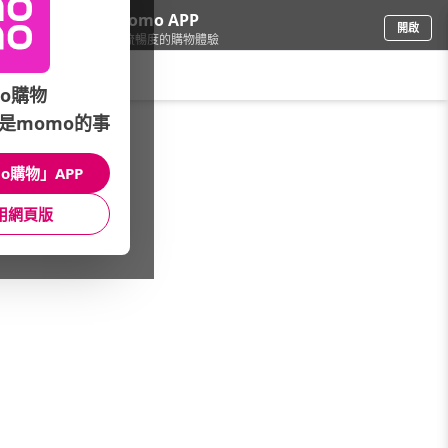
下載momo APP
開啟
給你3倍流暢度的購物體驗
請輸入搜尋關鍵字
o購物
是momo的事
品牌旗艦
/
hoi! 好好生活
/
館長推薦
/
★每月獨家特談↘8折up
o購物」APP
館長推薦
月銷量
新上市
價格
評價
用網頁版
很抱歉，沒有篩選到符合條件的商品
您可以調整篩選條件試試看