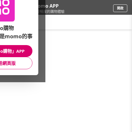
下載momo APP
開啟
給你3倍流暢度的購物體驗
請輸入搜尋關鍵字
o購物
是momo的事
品牌旗艦
/
KERASTASE 巴黎卡詩
/
館長推薦
/
大容量組合推薦
o購物」APP
館長推薦
月銷量
新上市
價格
評價
用網頁版
很抱歉，沒有篩選到符合條件的商品
您可以調整篩選條件試試看