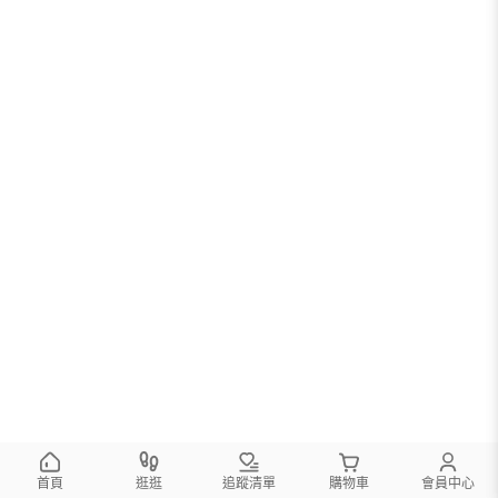
首頁
逛逛
追蹤清單
購物車
會員中心