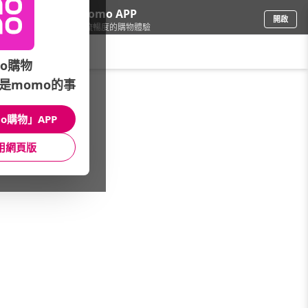
下載momo APP
開啟
給你3倍流暢度的購物體驗
請輸入搜尋關鍵字
o購物
是momo的事
品牌旗艦
/
HAMILTON 漢米爾頓
/
系列
/
美國經典
o購物」APP
館長推薦
月銷量
新上市
價格
評價
用網頁版
很抱歉，沒有篩選到符合條件的商品
您可以調整篩選條件試試看