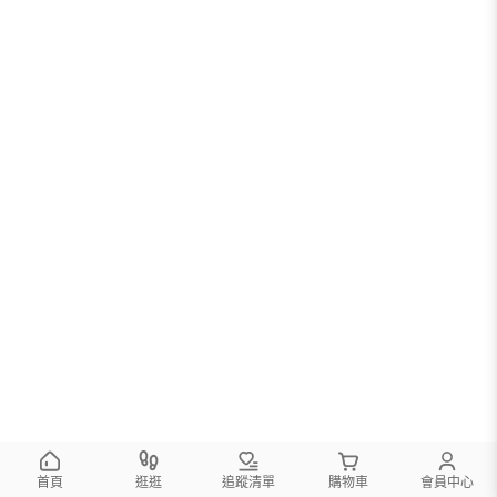
首頁
逛逛
追蹤清單
購物車
會員中心