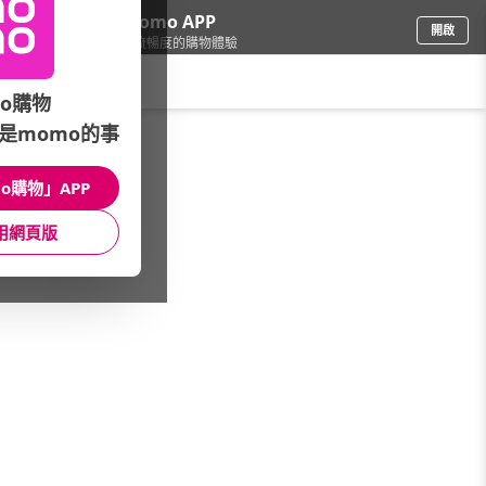
下載momo APP
開啟
給你3倍流暢度的購物體驗
請輸入搜尋關鍵字
o購物
是momo的事
品牌旗艦
/
Nestle雀巢
/
星巴克
/
濾掛式咖啡
o購物」APP
館長推薦
月銷量
新上市
價格
評價
用網頁版
很抱歉，沒有篩選到符合條件的商品
您可以調整篩選條件試試看