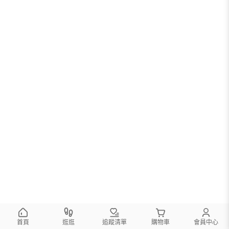
首頁
逛逛
追蹤清單
購物車
會員中心