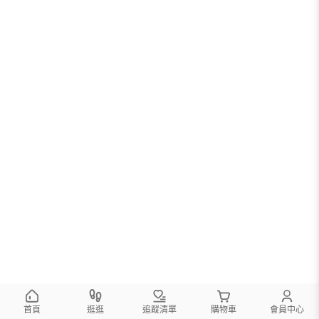
首頁
逛逛
追蹤清單
購物車
會員中心