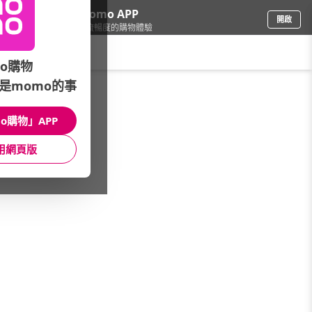
下載momo APP
開啟
給你3倍流暢度的購物體驗
請輸入搜尋關鍵字
o購物
是momo的事
品牌旗艦
/
MLB
/
館長推薦
/
韓系精選童裝
o購物」APP
館長推薦
月銷量
新上市
價格
評價
用網頁版
很抱歉，沒有篩選到符合條件的商品
您可以調整篩選條件試試看