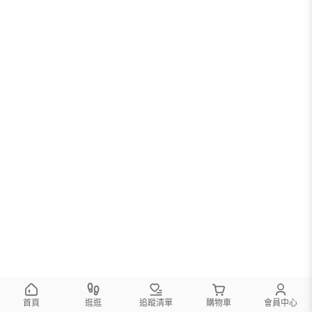
首頁
逛逛
追蹤清單
購物車
會員中心