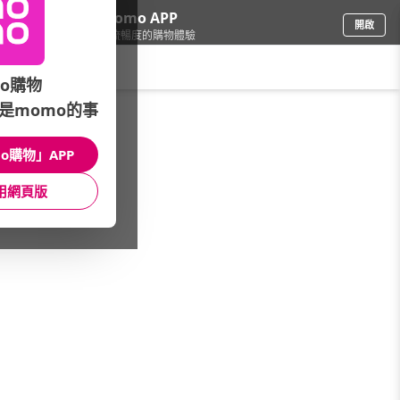
下載momo APP
開啟
給你3倍流暢度的購物體驗
請輸入搜尋關鍵字
o購物
是momo的事
品牌旗艦
/
HANDS 台隆手創館
/
文具辦公用品
/
紙膠帶/書寫紙品
o購物」APP
館長推薦
月銷量
新上市
價格
評價
用網頁版
很抱歉，沒有篩選到符合條件的商品
您可以調整篩選條件試試看