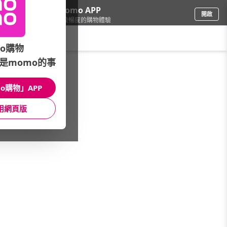
下載momo APP
開啟
給你3倍流暢度的購物體驗
請輸入搜尋關鍵字
o購物
是momo的事
品牌旗艦
/
HANDS 台隆手創館
/
本月主打
/
夏日祭 盛夏特惠8折up
o購物」APP
館長推薦
月銷量
新上市
價格
評價
用網頁版
很抱歉，沒有篩選到符合條件的商品
您可以調整篩選條件試試看