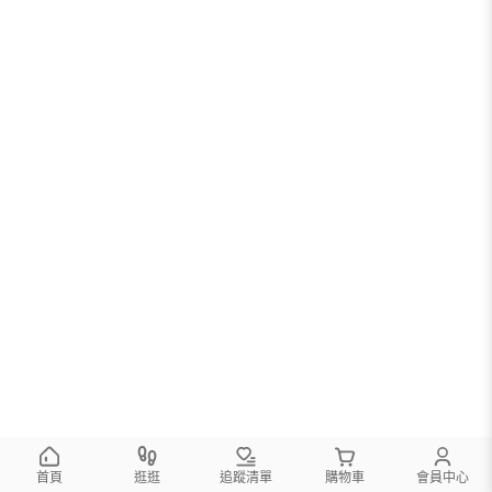
首頁
逛逛
追蹤清單
購物車
會員中心