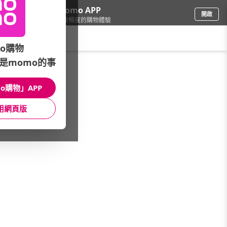
下載momo APP
開啟
給你3倍流暢度的購物體驗
請輸入搜尋關鍵字
o購物
是momo的事
品牌旗艦
/
Blueair
/
空氣清淨機
/
極靜輕巧│BlueMax
o購物」APP
館長推薦
月銷量
新上市
價格
評價
用網頁版
很抱歉，沒有篩選到符合條件的商品
您可以調整篩選條件試試看