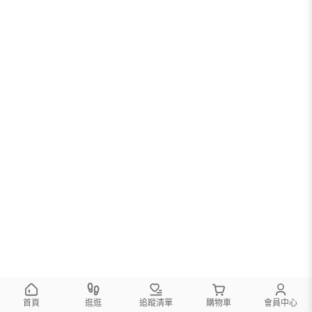
首頁
逛逛
追蹤清單
購物車
會員中心