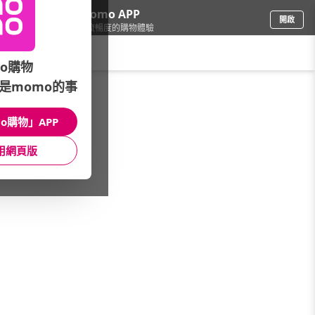
下載momo APP
開啟
給你3倍流暢度的購物體驗
請輸入搜尋關鍵字
o購物
是momo的事
品牌旗艦
/
車麗屋
/
耗材/改裝
/
後視鏡
o購物」APP
館長推薦
月銷量
新上市
價格
評價
用網頁版
很抱歉，沒有篩選到符合條件的商品
您可以調整篩選條件試試看