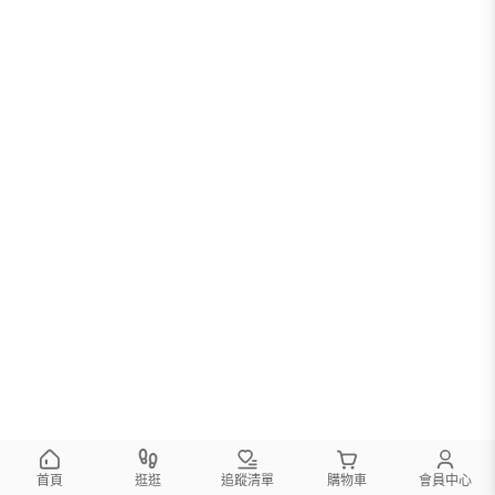
首頁
逛逛
追蹤清單
購物車
會員中心