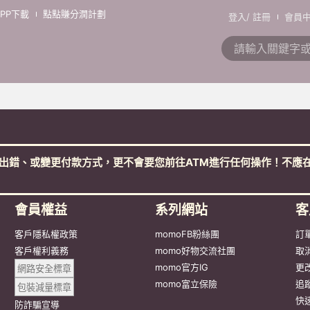
APP下載
點點賺分潤計劃
登入
/
註冊
會員
出錯、或變更付款方式，更不會要您前往ATM進行任何操作！不應在
會員權益
系列網站
客
客戶隱私權政策
momoFB粉絲團
訂
客戶權利義務
momo好物交流社團
取
網路安全標章
momo官方IG
更
包裝減量標章
momo富立保險
追
防詐騙宣導
快