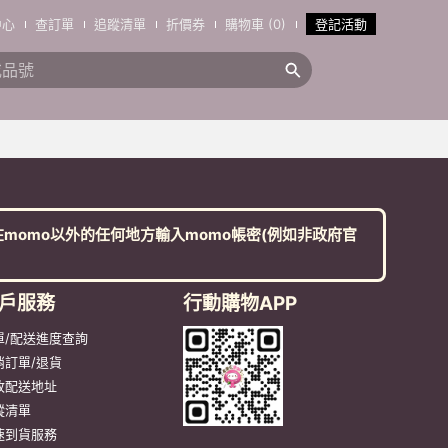
中心
查訂單
追蹤清單
折價券
購物車 (0)
登記活動
搜全站商品
momo以外的任何地方輸入momo帳密(例如非政府官
戶服務
行動購物APP
單/配送進度查詢
消訂單/退貨
改配送地址
蹤清單
速到貨服務