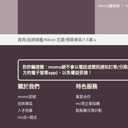
momo購物網
首頁
/
品牌旗艦
/
Nikon 尼康
/
預算專區
/
1.5萬↓
防詐騙提醒：momo絕不會以電話或簡訊通知訂單/分期
方的電子發票app)，以免權益受損！
關於我們
特色服務
momo官網
異業合作
招商專區
mo幣企業採購
人才招募
點點賺分潤計劃
mo店+開店