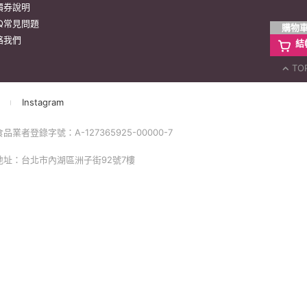
價券說明
AQ常見問題
購物
絡我們
結
TO
Instagram
業者登錄字號：A-127365925-00000-7
 地址：台北市內湖區洲子街92號7樓