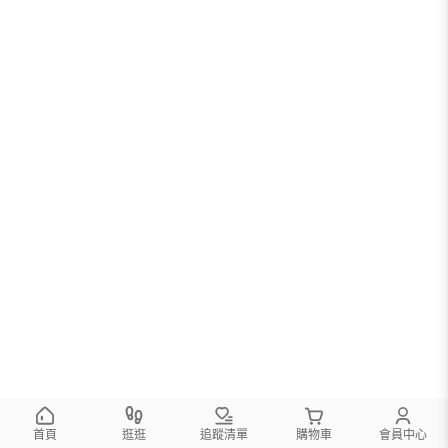
首頁
逛逛
追蹤清單
購物車
會員中心