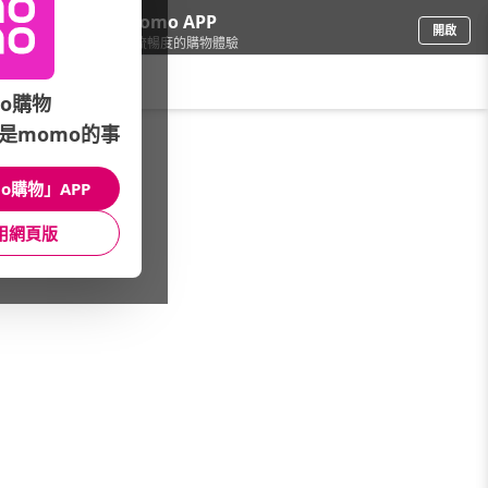
下載momo APP
開啟
給你3倍流暢度的購物體驗
請輸入搜尋關鍵字
o購物
是momo的事
品牌旗艦
/
Nikon 尼康
/
NIKON Z 系列
o購物」APP
館長推薦
月銷量
新上市
價格
評價
用網頁版
很抱歉，沒有篩選到符合條件的商品
您可以調整篩選條件試試看