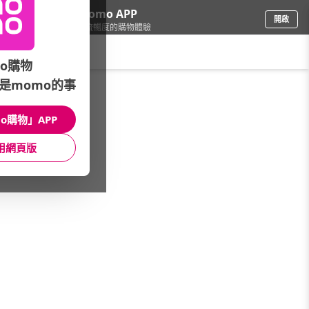
下載momo APP
開啟
給你3倍流暢度的購物體驗
請輸入搜尋關鍵字
o購物
是momo的事
品牌旗艦
/
Nikon 尼康
/
NIKON Z 系列
o購物」APP
館長推薦
月銷量
新上市
價格
評價
用網頁版
很抱歉，沒有篩選到符合條件的商品
您可以調整篩選條件試試看