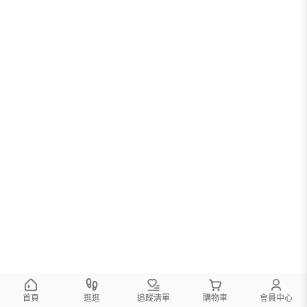
首頁
逛逛
追蹤清單
購物車
會員中心