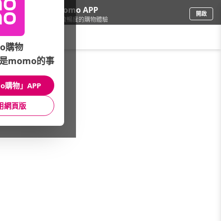
下載momo APP
開啟
給你3倍流暢度的購物體驗
請輸入搜尋關鍵字
o購物
是momo的事
品牌旗艦
/
ORIGINS 品木宣言
/
身體護理
/
沐浴乳/膠
o購物」APP
館長推薦
月銷量
新上市
價格
評價
用網頁版
很抱歉，沒有篩選到符合條件的商品
您可以調整篩選條件試試看