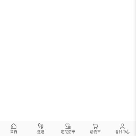
首頁
逛逛
追蹤清單
購物車
會員中心