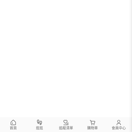
首頁
逛逛
追蹤清單
購物車
會員中心