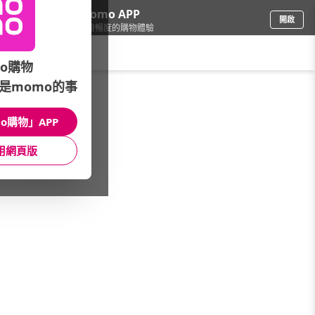
下載momo APP
開啟
給你3倍流暢度的購物體驗
請輸入搜尋關鍵字
o購物
是momo的事
品牌旗艦
/
CNFlower 西恩
/
CNGreen
/
Mifuko芬蘭手工編織籃
o購物」APP
館長推薦
月銷量
新上市
價格
評價
用網頁版
很抱歉，沒有篩選到符合條件的商品
您可以調整篩選條件試試看