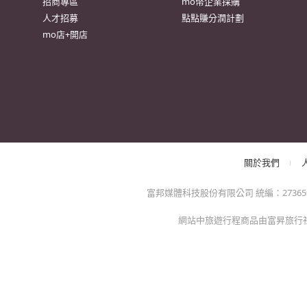
很
防詐騙提醒：momo絕不會以電話或簡訊通知訂單/分期
方的電子發票app)，以免權益受損！
關於我們
特色服務
momo官網
異業合作
招商專區
mo幣企業採購
人才招募
點點賺分潤計劃
mo店+開店