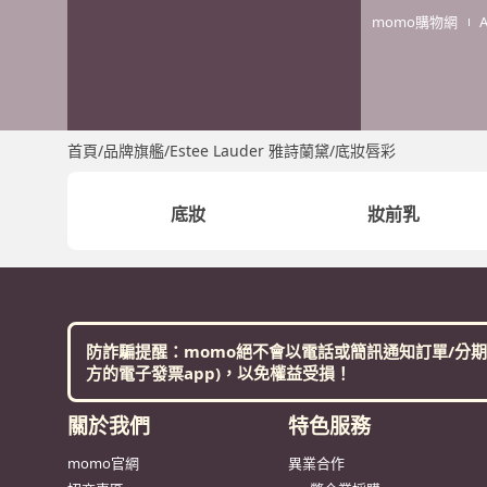
momo購物網
首頁
/
品牌旗艦
/
Estee Lauder 雅詩蘭黛
/
底妝唇彩
底妝
妝前乳