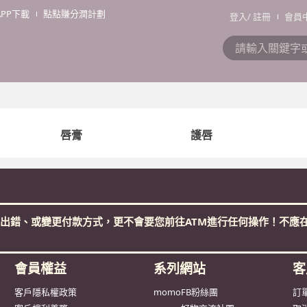
APP下載
點點賺分潤計劃
登入
/
註冊
會員
唇膏
護唇