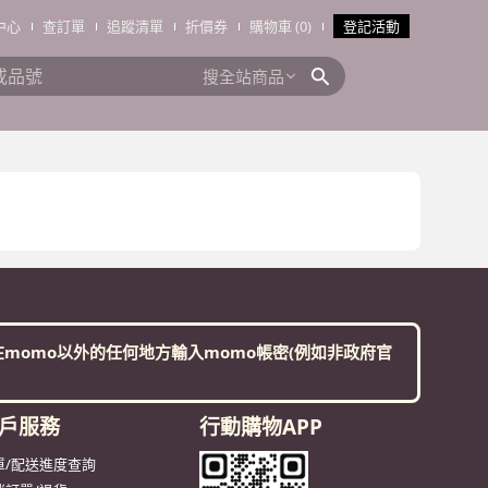
中心
查訂單
追蹤清單
折價券
購物車 (0)
登記活動
搜全站商品