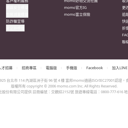
抱歉，沒有篩選到符合條件的商品，您可以調整篩選條件試試看
出錯、或變更付款方式，更不會要您前往ATM進行任何操作！不應在
會員權益
系列網站
客
客戶隱私權政策
momoFB粉絲團
訂
客戶權利義務
momo好物交流社團
取
網路安全標章
momo官方IG
更
包裝減量標章
momo富立保險
追
防詐騙宣導
快
碳足跡標籤
折
F
聯