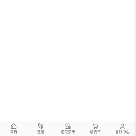
首頁
逛逛
追蹤清單
購物車
會員中心