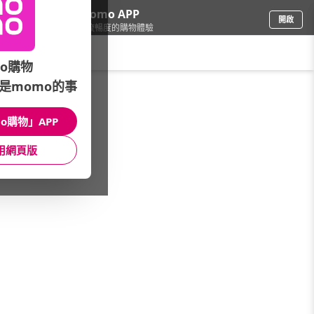
下載momo APP
開啟
給你3倍流暢度的購物體驗
請輸入搜尋關鍵字
o購物
是momo的事
品牌旗艦
/
TALES 神話言
/
國際時尚風格
/
馬克蓋杯
o購物」APP
館長推薦
月銷量
新上市
價格
評價
用網頁版
很抱歉，沒有篩選到符合條件的商品
您可以調整篩選條件試試看