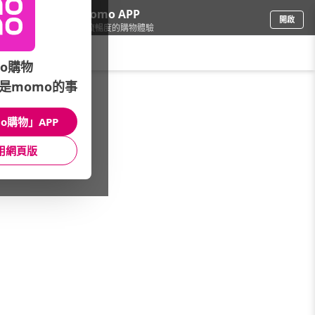
下載momo APP
開啟
給你3倍流暢度的購物體驗
請輸入搜尋關鍵字
o購物
是momo的事
品牌旗艦
/
Arnold Palmer
/
女裝
/
針織/毛衣
o購物」APP
館長推薦
月銷量
新上市
價格
評價
用網頁版
很抱歉，沒有篩選到符合條件的商品
您可以調整篩選條件試試看