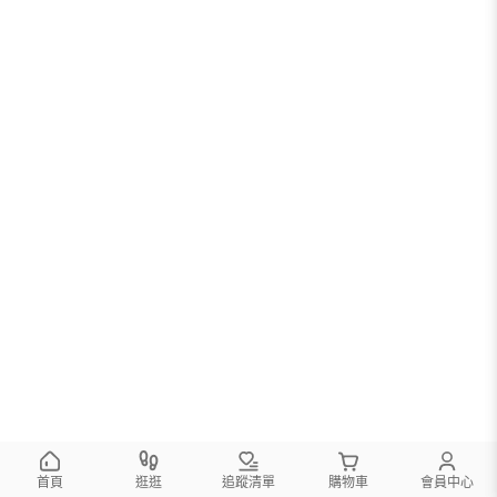
首頁
逛逛
追蹤清單
購物車
會員中心