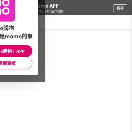
下載momo APP
開啟
給你3倍流暢度的購物體驗
請輸入搜尋關鍵字
o購物
是momo的事
品牌旗艦
/
NARS
/
彩妝
/
底妝
o購物」APP
館長推薦
月銷量
新上市
價格
評價
用網頁版
很抱歉，沒有篩選到符合條件的商品
您可以調整篩選條件試試看