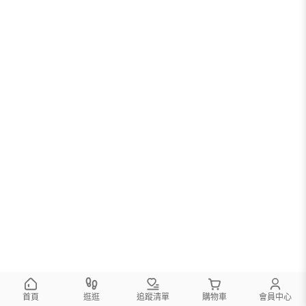
首頁
逛逛
追蹤清單
購物車
會員中心