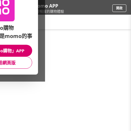
下載momo APP
開啟
給你3倍流暢度的購物體驗
請輸入搜尋關鍵字
o購物
是momo的事
品牌旗艦
/
NARS
/
彩妝
/
唇彩
o購物」APP
館長推薦
月銷量
新上市
價格
評價
用網頁版
很抱歉，沒有篩選到符合條件的商品
您可以調整篩選條件試試看