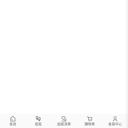
首頁
逛逛
追蹤清單
購物車
會員中心