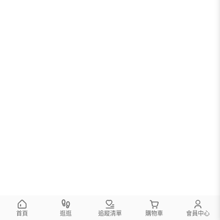
您可以調整篩選條件試試看
首頁
逛逛
追蹤清單
購物車
會員中心