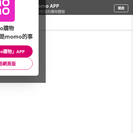
下載momo APP
開啟
給你3倍流暢度的購物體驗
請輸入搜尋關鍵字
o購物
是momo的事
品牌旗艦
/
ROBINMAY
o購物」APP
本館精選商品
用網頁版
館長推薦
月銷量
新上市
價格
評價
很抱歉，沒有篩選到符合條件的商品