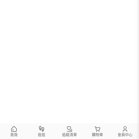
首頁
逛逛
追蹤清單
購物車
會員中心