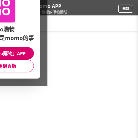
下載momo APP
開啟
給你3倍流暢度的購物體驗
請輸入搜尋關鍵字
o購物
是momo的事
品牌旗艦
/
KEYWAY 聯府
/
授權商品
/
三麗鷗
o購物」APP
館長推薦
月銷量
新上市
價格
評價
用網頁版
很抱歉，沒有篩選到符合條件的商品
您可以調整篩選條件試試看