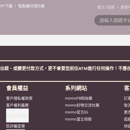
APP下載
點點賺分潤計劃
登入
/
註冊
會員