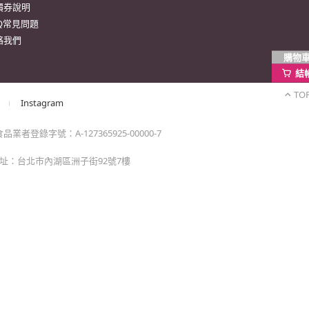
購物
結
TO