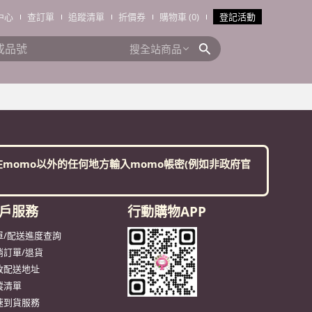
中心
查訂單
追蹤清單
折價券
購物車 (0)
登記活動
搜全站商品