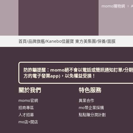
momo購物網
首頁
/
品牌旗艦
/
Kanebo佳麗寶 東方美集團
/
保養
/
面膜